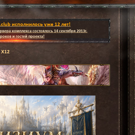
.club исполнилось уже 12 лет!
рвера комплекса состоялось 14 сентября 2013г.
роков и гостей проекта!
 Х12