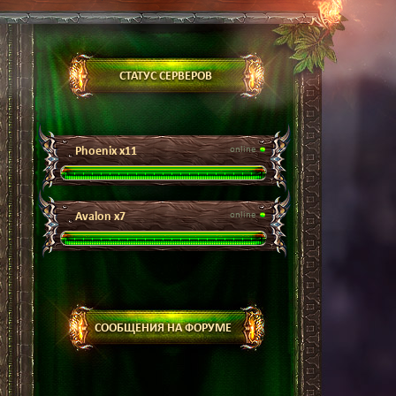
СТАТУС СЕРВЕРОВ
Phoenix x11
online
Avalon x7
online
СООБЩЕНИЯ НА ФОРУМЕ