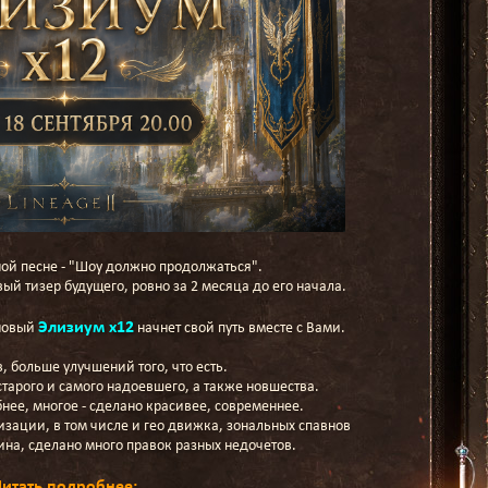
ной песне - "Шоу должно продолжаться".
ый тизер будущего, ровно за 2 месяца до его начала.
Элизиум х12
новый
начнет свой путь вместе с Вами.
, больше улучшений того, что есть.
тарого и самого надоевшего, а также новшества.
бнее, многое - сделано красивее, современнее.
ации, в том числе и гео движка, зональных спавнов
ина, сделано много правок разных недочетов.
Читать подробнее: